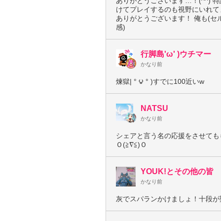
ありがとうございます…！(^^)
けてプレイするのも視野にいれて
ありがとうございます！ 俺も(セル
感)
行脚島'ω' )ウチマー
かなり前
煉獄| ° ౪ ° )すでに100近いw
NATSU
かなり前
シェアと言う名の応援をさせても
Ｏ(≧∇≦)Ｏ
YOUK!とその他の皆
かなり前
灰でスパランかけましょ！十段が