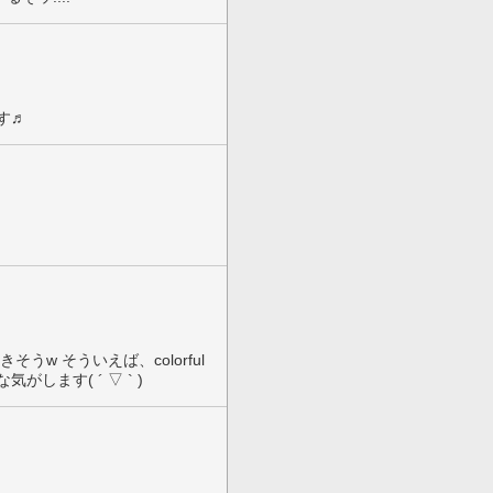
す♬
うw そういえば、colorful
がします( ´ ▽ ` )