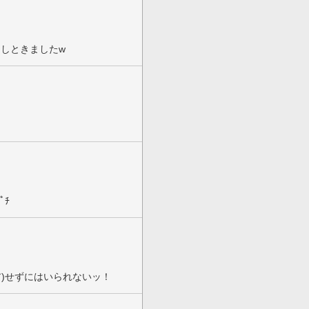
アしときましたw
ﾟﾁ
ア)せずにはいられないッ！