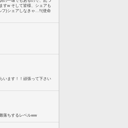
 特訓の一環でもあるので、乱つ
ますw そして皆様、シェアも
フ)シェアしなきゃ…!!(使命
らいます！！頑張って下さい
難落ちするレベルww