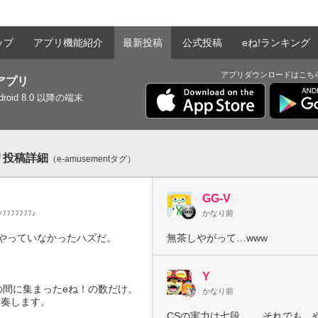
ップ
アプリ機能紹介
最新投稿
公式投稿
eね!ランキング
アプリダウンロードはこち
tアプリ
ndroid 8.0 以降の端末
プリ投稿詳細
（e-amusementタグ）
GG-V
ﾝﾌﾌﾌﾌﾌﾌﾌ♪
かなり前
やっていなかったハズだ。

無茶しやがって…www
Y
間に集まったeね！の数だけ。

かなり前
連奏します。

CSの実力は七段。 …それでも、やる