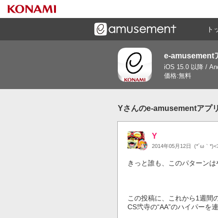
ト
e-amusemen
ーズメントゲームと連携したコミュニケーションアプリで
iOS 15.0 以降 / A
す
価格:無料
Yさんのe-amusementア
Y
2014年05月12日
(*´ω｀*)<
きっと誰も、このパターンは
この投稿に、これから1週間の
CS弐寺の“AA”のハイパーを