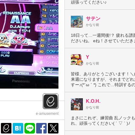
頑張ってください♪
サテン
かなり前
18日って…一週間後!？ 疲れる
ださいね。 eね！させていただき
Y
かなり前
皆様、ありがとうございます！＼(^
来週になりますが、それまでどれ
すー♪(*´ω｀*) これで…特訓するの
K.O.H.
かなり前
e-amusement
まさにこれぞ、練習曲 乱ノックも
れ、頑張ってください( ´ ▽ ` )ﾉ