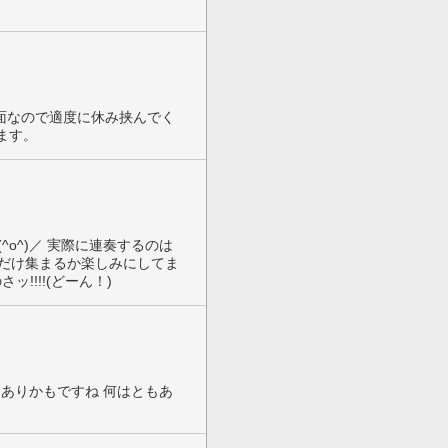
譜面なので適度に休み挟んでく
ます。
o^)／ 実際に連奏するのは
だけ集まるか楽しみにしてま
さッ!!!!(どーん！)
ありかもですね 何はともあ