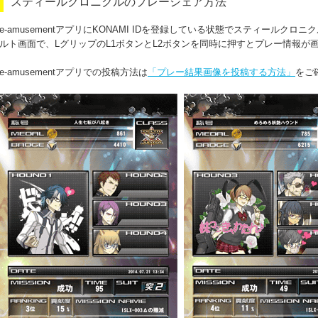
スティールクロニクルのプレーシェア方法
e-amusementアプリにKONAMI IDを登録している状態でスティールク
ルト画面で、LグリップのL1ボタンとL2ボタンを同時に押すとプレー情報が
e-amusementアプリでの投稿方法は
「プレー結果画像を投稿する方法」
をご