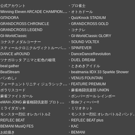
公式アカウント
プロ雀士
Winning Eleven ARCADE CHAMPIONSHIP
オトカドール
GITADORA
QuizKnock STADIUM
GRANDCROSS CHRONICLE
GRANDCROSS GOLD
GRANDCROSS LEGEND
コナクレ
GI-WorldClassic
GI-WorldClassic GLORY
コナステ メダルコーナー
SOUND VOLTEX
スティールクロニクルヴィクトルーパーズ
SPINFEVER
DANCE aROUND
DanceDanceRevolution
ツナガロッタ アニマと虹色の秘境
DUEL DREAM
beat gather
ときめきアイドル
BeatStream
beatmania IIDX 33 Sparkle Shower
バンめし♪
VENUS FOUNTAIN
フォーチュントリニティ ジュラシックトレジャー
FEATURE PREMIUM
ポラリスコード
麻雀格闘倶楽部 UNION
麻雀ファイトガール
ボンバーガール レインボー
eMAH-JONG 麻雀格闘倶楽部 プロトーナメント
祭deフィーバー!!
ミライダガッキ
ミリオネット
モンスター烈伝 オレカバトル2
モンスター烈伝 オレカバトル2 パンドラのメダル
REFLEC BEAT
REFLEC BEAT plus
BEMANI MusiQ FES
KAC
お絵描き
BEMANI