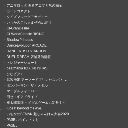
アニマロッタ 勇者アニマと竜の秘宝
カードコネクト
クイズマジックアカデミー
いちかのごちゃまぜMix UP！
GI-GranDesire
GI-WorldClassic RISING
ShadowPrincess
DanceEvolution ARCADE
DANCERUSH STARDOM
DUEL DREAM 店舗発信情報
トレジャーシュート
beatmania IIDX INFINITAS
ひなビタ♪
武装神姫 アーマードプリンセス バトルコンダクター
ボンバーマン・ザ・メダル
マーブルフィーバー
回せ！ギアドライブ
桃太郎電鉄 ～メダルゲームも定番！～
jubeat beyond the Ave.
いちかのBEMANI超じゃんけん大会2020
PASELIポイントくじ
PASELI