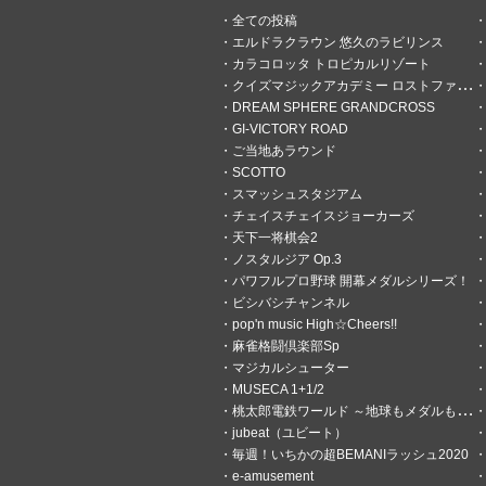
全ての投稿
エルドラクラウン 悠久のラビリンス
カラコロッタ トロピカルリゾート
クイズマジックアカデミー ロストファンタリウム
DREAM SPHERE GRANDCROSS
GI-VICTORY ROAD
ご当地あラウンド
SCOTTO
スマッシュスタジアム
チェイスチェイスジョーカーズ
天下一将棋会2
ノスタルジア Op.3
パワフルプロ野球 開幕メダルシリーズ！
ビシバシチャンネル
pop'n music High☆Cheers!!
麻雀格闘倶楽部Sp
マジカルシューター
MUSECA 1+1/2
桃太郎電鉄ワールド ～地球もメダルもまわってる！～
jubeat（ユビート）
毎週！いちかの超BEMANIラッシュ2020
e-amusement